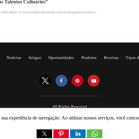
s Talentos Culinários”
do link (https://www.nestleprofessional.com.br/programa-yocuta) e…
Notícias
Artigos
Oportunidades
Produtos
Receitas
Tipos d
orpo
é responsável por seus efeitos estimulantes é a cafeína. Ao s
ção de neurotransmissores, como dopamina e noradrenalina. D
ga e aumento do foco, entre outros efeitos.
All Rights Reserved
Powered by AMPforWP
a sua experiência de navegação. Ao utilizar nossos serviços, você conco