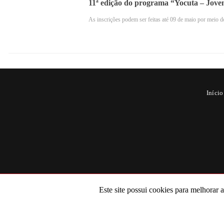
11ª edição do programa “Yocuta – Joven
As inscrições podem ser feitas até 09 de maio por meio 
Início
Cafeína e seus efeitos no c
O principal componente presente no caf
nervoso central, aumentando a libera
sensação de alerta, diminuição da fadi
Este site possui cookies para melhorar 