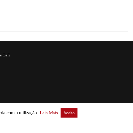
e Café
er ingerida, a cafeína atua no sistema
essa forma, a cafeína promove a
rda com a utilização.
Leia Mais
Aceito