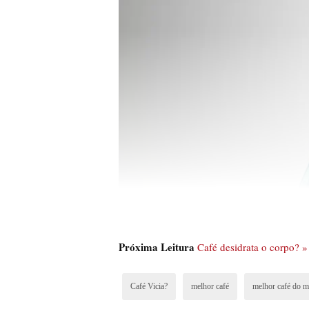
Próxima Leitura
Café desidrata o corpo? »
Café Vicia?
melhor café
melhor café do 