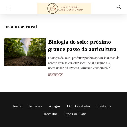
produtor rural
Biologia do solo: próximo
grande passo da agricultura
Biologia do solo: produtor poderá aplicar insumos de
acordo com as características de sua região e a
necessidade da lavoura, tornando econômico e…
06/09/2023
Início
Notícias
Artigos
Oportunidades
Produtos
Receitas
Tipos de Café