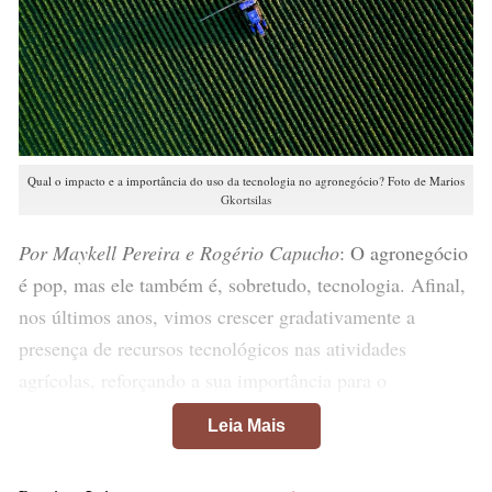
Qual o impacto e a importância do uso da tecnologia no agronegócio? Foto de Marios
Gkortsilas
Por Maykell Pereira e Rogério Capucho
: O agronegócio
é pop, mas ele também é, sobretudo, tecnologia. Afinal,
nos últimos anos, vimos crescer gradativamente a
presença de recursos tecnológicos nas atividades
agrícolas, reforçando a sua importância para o
desempenho do segmento. Por sua vez, mais do que
Leia Mais
enfatizar esse aspecto, é fundamental compreender a
fundo quais os impactos e necessidade do uso da