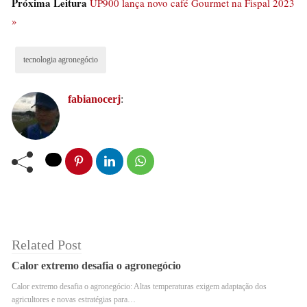
Próxima Leitura
UP900 lança novo café Gourmet na Fispal 2023
tecnologia no dia a dia das atividades desempenhadas.
»
Não há como negar a participação ativa que o
tecnologia agronegócio
agronegócio possui na economia brasileira. Só no
primeiro trimestre deste ano, o setor saltou 21,6%, em
fabianocerj
:
relação aos três últimos meses de 2022 – consolidando o
melhor resultado em 26 anos. E, como reflexo desse
avanço, acabou impulsionando o PIB que, no mesmo
período, cresceu 1,9%.
Related Post
Calor extremo desafia o agronegócio
Calor extremo desafia o agronegócio: Altas temperaturas exigem adaptação dos
agricultores e novas estratégias para…