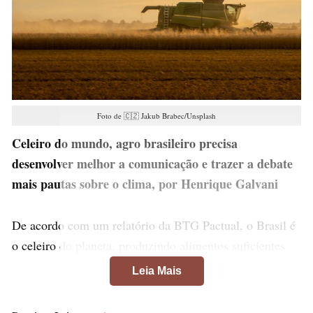
Foto de 🇨🇿 Jakub Brabec/Unsplash
Celeiro do mundo, agro brasileiro precisa
desenvolver melhor a comunicação e trazer a debate
mais pautas sobre o clima, por Henrique Galvani
De acordo com um relatório da BTG Pactual, o Brasil é
o celeiro do planeta, produzindo alimentos suficientes
para atender as demandas calóricas de 900 milhões de
Leia Mais
pessoas –
o equivalente a 11% da população mundial
–
além de ser o maior exportador do mundo de soja,