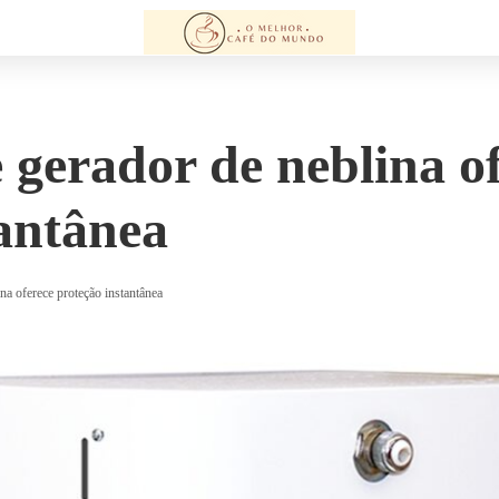
 gerador de neblina o
tantânea
na oferece proteção instantânea