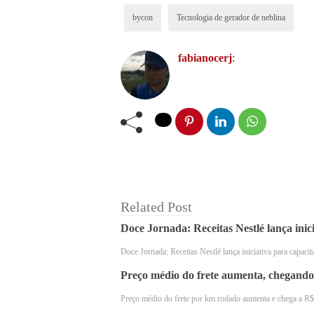
bycon
Tecnologia de gerador de neblina
fabianocerj
:
A solução preenche um volume de 14.
movimentação de invasores
Related Post
Doce Jornada: Receitas Nestlé lança ini
O crescimento exponencial na constru
Doce Jornada: Receitas Nestlé lança iniciativa para capa
logísticos, muitas vezes abarrotados d
Preço médio do frete aumenta, chegando
Nesse cenário, investir em tecnologia
Preço médio do frete por km rodado aumenta e chega a R