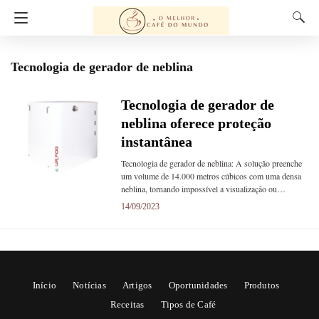
Tecnologia de gerador de neblina
Tecnologia de gerador de
neblina oferece proteção
instantânea
Tecnologia de gerador de neblina: A solução preenche
um volume de 14.000 metros cúbicos com uma densa
neblina, tornando impossível a visualização ou…
14/09/2023
Início
Notícias
Artigos
Oportunidades
Produtos
Receitas
Tipos de Café