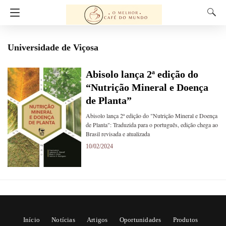
Universidade de Viçosa
Abisolo lança 2ª edição do
“Nutrição Mineral e Doença
de Planta”
Abisolo lança 2ª edição do "Nutrição Mineral e Doença
de Planta": Traduzida para o português, edição chega ao
Brasil revisada e atualizada
10/02/2024
Início
Notícias
Artigos
Oportunidades
Produtos