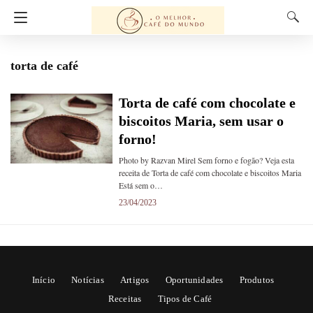
torta de café
Torta de café com chocolate e
biscoitos Maria, sem usar o
forno!
Photo by Razvan Mirel Sem forno e fogão? Veja esta
receita de Torta de café com chocolate e biscoitos Maria
Está sem o…
23/04/2023
Início
Notícias
Artigos
Oportunidades
Produtos
Receitas
Tipos de Café