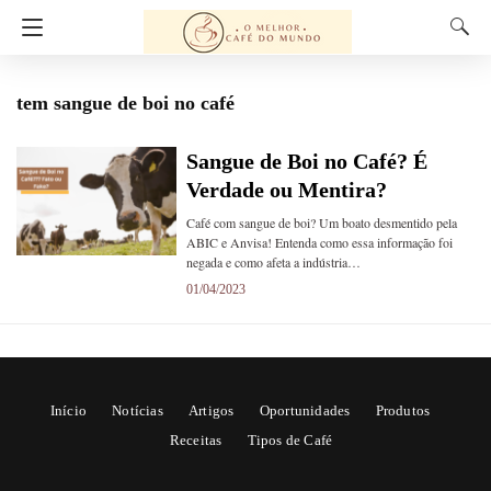
tem sangue de boi no café
Sangue de Boi no Café? É
Verdade ou Mentira?
Café com sangue de boi? Um boato desmentido pela
ABIC e Anvisa! Entenda como essa informação foi
negada e como afeta a indústria…
01/04/2023
Início
Notícias
Artigos
Oportunidades
Produtos
Receitas
Tipos de Café