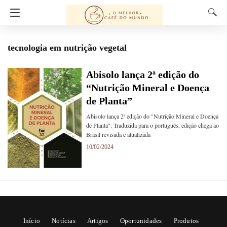
tecnologia em nutrição vegetal
Abisolo lança 2ª edição do
“Nutrição Mineral e Doença
de Planta”
Abisolo lança 2ª edição do "Nutrição Mineral e Doença
de Planta": Traduzida para o português, edição chega ao
Brasil revisada e atualizada
10/02/2024
Início
Notícias
Artigos
Oportunidades
Produtos