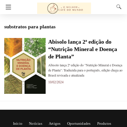
substratos para plantas
Abisolo lança 2ª edição do
“Nutrição Mineral e Doença
de Planta”
Abisolo lança 2ª edição do "Nutrição Mineral e Doença
de Planta": Traduzida para o português, edição chega ao
Brasil revisada e atualizada
10/02/2024
Início
Notícias
Artigos
Oportunidades
Produtos