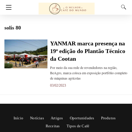
solis 80
YANMAR marca presença na
19ª edição do Plantão Técnico
da Cootan
Por meio da sua rede de revendedores na região,
BeAgro, marca coloca em exposição portfólio completo
de máquinas agrícolas
03/02/2023
Início
Notícias
Artigos
Oportunidades
Produtos
Receitas
Tipos de Café