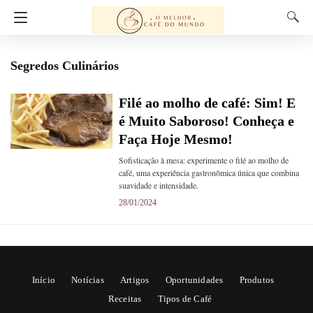
Segredos Culinários
Filé ao molho de café: Sim! E
é Muito Saboroso! Conheça e
Faça Hoje Mesmo!
Sofisticação à mesa: experimente o filé ao molho de
café, uma experiência gastronômica única que combina
suavidade e intensidade.
28/01/2024
Início
Notícias
Artigos
Oportunidades
Produtos
Receitas
Tipos de Café