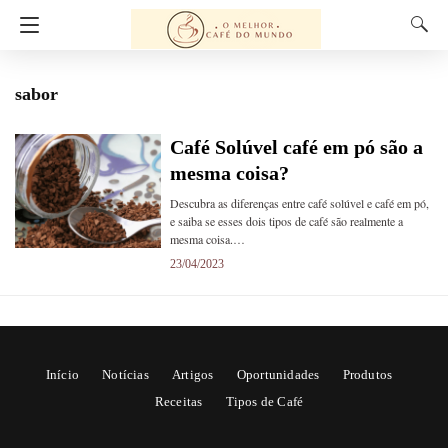
sabor
Café Solúvel café em pó são a
mesma coisa?
Descubra as diferenças entre café solúvel e café em pó,
e saiba se esses dois tipos de café são realmente a
mesma coisa.…
23/04/2023
Início
Notícias
Artigos
Oportunidades
Produtos
Receitas
Tipos de Café