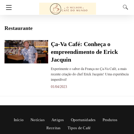
Restaurante
Ça-Va Café: Conheça o
empreendimento de Erick
Jacquin
Experimente o sabor da França no Ça-Va Café, a mais
recente criação do chef Erick Jacquin! Uma experiência
imperdível!
01/04/2023
Início
Notícias
Artigos
Oportunidades
Produtos
Receitas
Tipos de Café