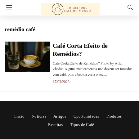
remédio café
Café Corta Efeito de
Remédios?
Café Corta Efeito de Remédios? Photo by Artur
Zhadan Alguns medicamentos não devem ser tomados
com café, pois a bebida corta o seu…
17/03/2023
Início
Notícias
Artigos
Oportunidades
Produtos
Receitas
Tipos de Café