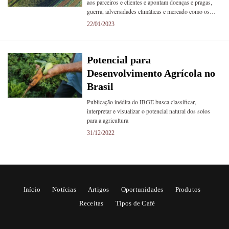
aos parceiros e clientes e apontam doenças e pragas,
guerra, adversidades climáticas e mercado como os…
22/01/2023
Potencial para
Desenvolvimento Agrícola no
Brasil
Publicação inédita do IBGE busca classificar,
interpretar e visualizar o potencial natural dos solos
para a agricultura
31/12/2022
Início
Notícias
Artigos
Oportunidades
Produtos
Receitas
Tipos de Café