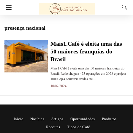
presença nacional
Mais1.Café é eleita uma das
50 maiores franquias do
Brasil
Mais1.Café é eleita uma das 50 maiores franquias do
Brasil: Rede chega a 475 operações em 2023 e projeta
1000 lojas comercializadas até…
10/02/2024
Início
Notícias
Artigos
Oportunidades
Produtos
Receitas
Tipos de Café