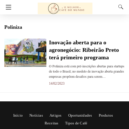
Poliniza
Inovação aberta para o
agronegócio: Ribeirão Preto
terá primeiro programa
O Poliniza está com pré-inscrições abertas para startups
de todo o Brasil; no modelo de inovação aberta grandes
empresas propõem desafios para serem…
14/02/2023
Início
Notícias
Artigos
Oportunidades
Produtos
Receitas
Tipos de Café