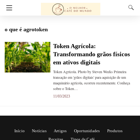
o que é agrotoken
Token Agrícola:
Transformando grãos físicos
em ativos digitais
Token Agrícola. Photo by Steven Weeks Primeira
transação em 'grãos digitais' para aquisição de um
maquinário agrícola, ocorreu recentemente. Conheça
sobre o Token…
11/03/2023
Início
Notícias
Artigos
Oportunidades
Produtos
Receitas
Tipos de Café