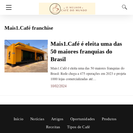
Mais1.Café franchise
Mais1.Café é eleita uma das
50 maiores franquias do
Brasil
Mais1.Café é eleita uma das 50 maiores franquias do
Brasil: Rede chega a 475 operações em 2023 e projeta
1000 lojas comercializadas até…
10/02/2024
Início
Notícias
Artigos
Oportunidades
Produtos
Receitas
Tipos de Café