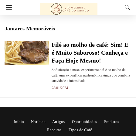
Jantares Memoráveis
Filé ao molho de café: Sim! E
é Muito Saboroso! Conheça e
Faça Hoje Mesmo!
Sofisticação à mesa: experimente o filé ao molho de
café, uma experiência gastronômica única que combina
suavidade e intensidade.
28/01/2024
Início
Notícias
Artigos
Oportunidades
Produtos
Receitas
Tipos de Café