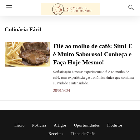
Culinária Fácil
Filé ao molho de café: Sim! E
é Muito Saboroso! Conheça e
Faça Hoje Mesmo!
Sofisticação à mesa: experimente o filé ao molho de
café, uma experiência gastronômica única que combina
suavidade e intensidade.
28/01/2024
Início
Notícias
Artigos
Oportunidades
Produtos
Receitas
Tipos de Café