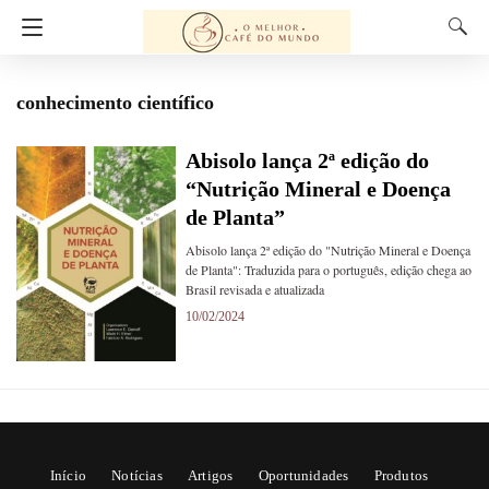
conhecimento científico
Abisolo lança 2ª edição do
“Nutrição Mineral e Doença
de Planta”
Abisolo lança 2ª edição do "Nutrição Mineral e Doença
de Planta": Traduzida para o português, edição chega ao
Brasil revisada e atualizada
10/02/2024
Início
Notícias
Artigos
Oportunidades
Produtos