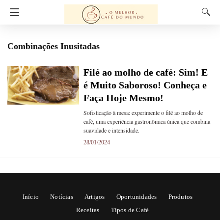
Combinações Inusitadas
Filé ao molho de café: Sim! E
é Muito Saboroso! Conheça e
Faça Hoje Mesmo!
Sofisticação à mesa: experimente o filé ao molho de
café, uma experiência gastronômica única que combina
suavidade e intensidade.
28/01/2024
Início
Notícias
Artigos
Oportunidades
Produtos
Receitas
Tipos de Café