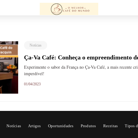
Notícias
Ça-Va Café: Conheça o empreendimento de
Experimente o sabor da França no Ça-Va Café, a mais recente cr
imperdível!
01/04/2023
Notícias
Artigos
Oportunidades
Produtos
Receitas
Tipos d