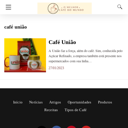
café união
Café União
A União faz a força, além do café. Sim, conhecida pelo
Açúcar Refinado, a empresa também está presente nos
supermercados com sua linha…
27/01/2023
Início
Notícias
Artigos
Oportunidades
Produtos
Receitas
Tipos de Café