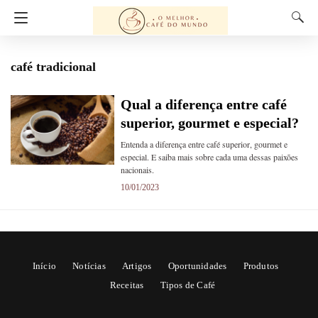
café tradicional
Qual a diferença entre café
superior, gourmet e especial?
Entenda a diferença entre café superior, gourmet e
especial. E saiba mais sobre cada uma dessas paixões
nacionais.
10/01/2023
Início
Notícias
Artigos
Oportunidades
Produtos
Receitas
Tipos de Café