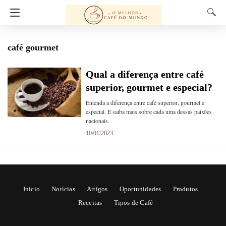
café gourmet
Qual a diferença entre café
superior, gourmet e especial?
Entenda a diferença entre café superior, gourmet e
especial. E saiba mais sobre cada uma dessas paixões
nacionais.
10/01/2023
Início
Notícias
Artigos
Oportunidades
Produtos
Receitas
Tipos de Café