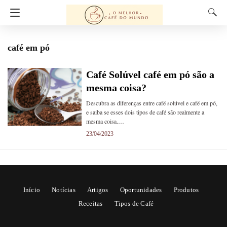
café em pó
Café Solúvel café em pó são a
mesma coisa?
Descubra as diferenças entre café solúvel e café em pó,
e saiba se esses dois tipos de café são realmente a
mesma coisa.…
23/04/2023
Início
Notícias
Artigos
Oportunidades
Produtos
Receitas
Tipos de Café