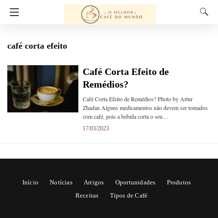
café corta efeito
Café Corta Efeito de
Remédios?
Café Corta Efeito de Remédios? Photo by Artur
Zhadan Alguns medicamentos não devem ser tomados
com café, pois a bebida corta o seu…
17/03/2023
Início
Notícias
Artigos
Oportunidades
Produtos
Receitas
Tipos de Café