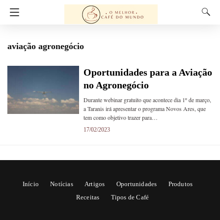
aviação agronegócio
Oportunidades para a Aviação
no Agronegócio
Durante webinar gratuito que acontece dia 1º de março,
a Taranis irá apresentar o programa Novos Ares, que
tem como objetivo trazer para…
17/02/2023
Início
Notícias
Artigos
Oportunidades
Produtos
Receitas
Tipos de Café