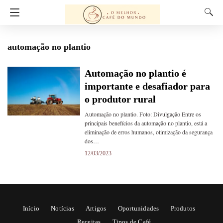
automação no plantio
Automação no plantio é
importante e desafiador para
o produtor rural
Automação no plantio. Foto: Divulgação Entre os
principais benefícios da automação no plantio, está a
eliminação de erros humanos, otimização da segurança
dos…
12/03/2023
Início
Notícias
Artigos
Oportunidades
Produtos
Receitas
Tipos de Café