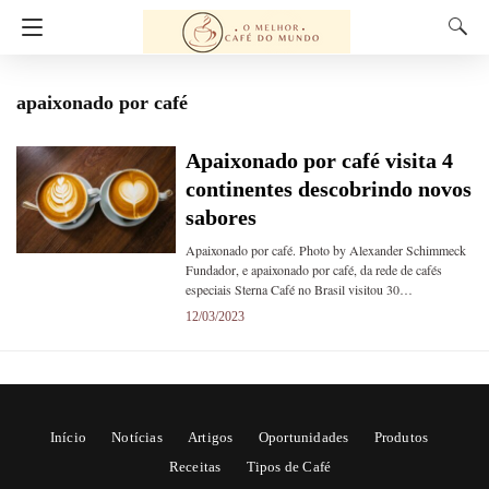
apaixonado por café
Apaixonado por café visita 4
continentes descobrindo novos
sabores
Apaixonado por café. Photo by Alexander Schimmeck
Fundador, e apaixonado por café, da rede de cafés
especiais Sterna Café no Brasil visitou 30…
12/03/2023
Início
Notícias
Artigos
Oportunidades
Produtos
Receitas
Tipos de Café