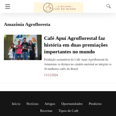
Amazônia Agrofloresta
Café Apuí Agroflorestal faz
história em duas premiações
importantes no mundo
Produção sustentável do Café Apuí Agroflorestal do
Amazonas se destaca no cenário nacional ao integrar os
30 melhores cafés do Brasil
15/12/2024
Início
Notícias
Artigos
Oportunidades
Produtos
Receitas
Tipos de Café