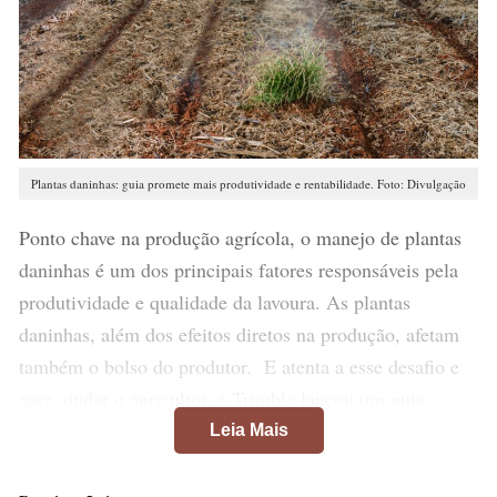
Plantas daninhas: guia promete mais produtividade e rentabilidade. Foto: Divulgação
Ponto chave na produção agrícola, o manejo de plantas
daninhas é um dos principais fatores responsáveis pela
produtividade e qualidade da lavoura. As plantas
daninhas, além dos efeitos diretos na produção, afetam
também o bolso do produtor. E atenta a esse desafio e
para ajudar o agricultor, a Trimble lançou um guia
definitivo intitulado: “Tudo que você precisa saber sobre
Leia Mais
o combate a plantas daninhas”.