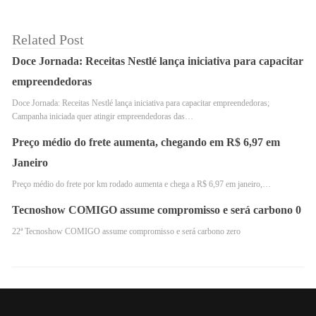
de norte a sul do país, e a tendência é que esses números
aumentem ainda mais.
Related Post
Doce Jornada: Receitas Nestlé lança iniciativa para capacitar
empreendedoras
Doce Jornada: Receitas Nestlé lança iniciativa para capacitar empreendedoras;
Campanha iniciada quer atingir empreendedoras das…
Preço médio do frete aumenta, chegando em R$ 6,97 em
Janeiro
Preço médio do frete por km rodado aumenta e chega a R$ 6,97 em janeiro,…
Tecnoshow COMIGO assume compromisso e será carbono 0
22ª Tecnoshow COMIGO assume compromisso e será carbono zero
1º Encontro das Mulheres do