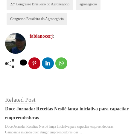
Figueiredo
, CEO do Grupo Sonda Brasil.
22º Congresso Brasileiro do Agronegócio
agronegócio
Congresso Brasileiro do Agronegócio
fabianocerj
:
Related Post
Doce Jornada: Receitas Nestlé lança iniciativa para capacitar
Importância do Setor
empreendedoras
Doce Jornada: Receitas Nestlé lança iniciativa para capacitar empreendedoras;
Silvia Massruhá
Durante o debate, moderado por
,
Campanha iniciada quer atingir empreendedoras das…