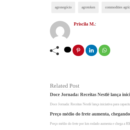
agronegócio
agrotoken
commodities agríc
Priscila M.
:
Pagamento com tok
Os produtores que tokenizarem seus gr
primeiro, é necessário fazer a digita
da tecnologia blockchain.
Related Post
A Agrotoken converterá os tokens com
Doce Jornada: Receitas Nestlé lança ini
soja, milho ou trigo utilizando o c
Doce Jornada: Receitas Nestlé lança iniciativa para capa
Preço médio do frete aumenta, chegando
O processo de pagamento com token
Preço médio do frete por km rodado aumenta e chega a R
em parceria com a Pomelo. Os toke