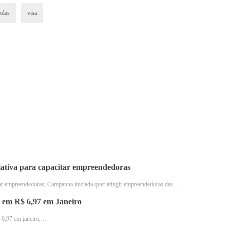
olas
visa
ens
ãos terão acesso às facilidades de uso de um crédito que será
lização dos grãos físicos na plataforma da Agrotoken, transac
o crédito para o produtor transacionar os grãos. Ou seja, el
ciativa para capacitar empreendedoras
artão Agrotoken Visa como meio de pagamento.
citar empreendedoras; Campanha iniciada quer atingir empreendedoras das…
 em R$ 6,97 em Janeiro
s acontece de maneira simples, rápida e segura via blockcha
$ 6,97 em janeiro,…
ns podem ser utilizados de maneira fracionada, conforme o v