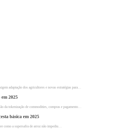
ra o humor e o estresse
tural para melhorar o humor…
xigem adaptação dos agricultores e novas estratégias para…
o em 2025
são da tokenização de commodities, compras e pagamento…
cesta básica em 2025
obre como a supersafra de arroz não impediu…