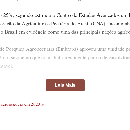
do 25%, segundo estimou o Centro de Estudos Avançados em 
eração da Agricultura e Pecuária do Brasil (CNA), mesmo a
a o Brasil em evidência como uma das principais nações agríc
 de Pesquisa Agropecuária (Embrapa) aprovou uma unidade par
 é um segmento que contribui diretamente para o desenvolvime
ntável.
Leia Mais
a com o Tiramisu
italiano e uma xícara de café, criando…
 o agronegócio em 2023 »
a seca severa
a com a Gota Azul, ajudam o cafeicultor…