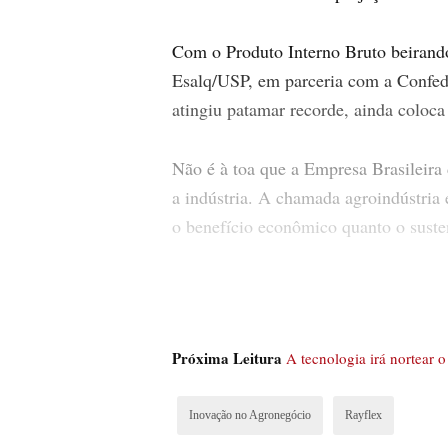
Com o Produto Interno Bruto beiran
Esalq/USP, em parceria com a Confed
atingiu patamar recorde, ainda coloc
Não é à toa que a Empresa Brasileira
a indústria. A chamada agroindústria
o benefício econômico quanto o suste
Related Post
Café e sobremesa: a combinação perfeit
Descubra a combinação perfeita entre o clássico Tiramisu 
Próxima Leitura
A tecnologia irá nortear
Irrigação por gotejamento ajuda o café n
Inovação no Agronegócio
Rayflex
Tecnologias como as da multinacional Rivulis, em parceri