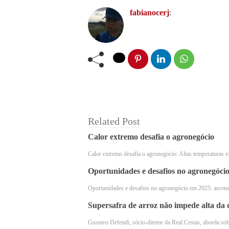
Café com canela: Um remédio natural pa
fabianocerj
:
Aprenda como o café com canela pode ser um remédio na
Related Post
Calor extremo desafia o agronegócio
Calor extremo desafia o agronegócio: Altas temperaturas e
Oportunidades e desafios no agronegóci
Oportunidades e desafios no agronegócio em 2025: ascen
Supersafra de arroz não impede alta da 
Desafios
Gustavo Defendi, sócio-diretor da Real Cestas, aborda s