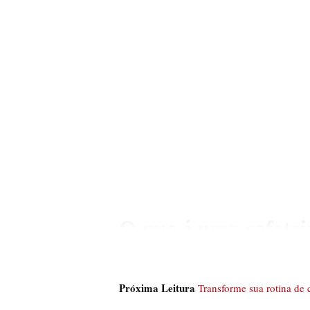
O que é uma cafetei
Antes de falarmos sobre os modelos m
italiana é um utensílio composto por 
Próxima Leitura
Transforme sua rotina de c
preparado. Ademais, o processo de pre