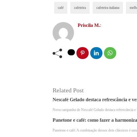
pelo café moído, que fica armazenado
café
cafeteira
cafeteira italiana
melh
cafeteira, prontinho para ser servido.
Priscila M.
:
Os melhores modelos
Existem diversos modelos de cafeteira
escolha, selecionamos os melhores mo
1. Bialetti Moka Express
Related Post
Nescafé Gelado destaca refrescância e ve
Nova campanha de Nescafé Gelado destaca refrescância e 
Panetone e café: como fazer a harmoniza
Panetone e café: A combinação desses dois clássicos é uma