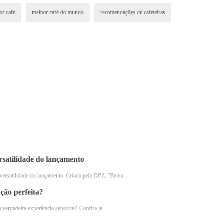
 em um compartimento intermediário. O café extraído é então
or café
melhor café do mundo
recomendações de cafeteiras
 de cafeteira italiana
 italiana disponíveis no mercado, de diferentes marcas e tam
delos de cafeteira italiana para comprar em 2023.
rsatilidade do lançamento
versatilidade do lançamento. Criada pela DPZ, "Bateu…
ção perfeita?
 verdadeira experiência sensorial! Confira já…