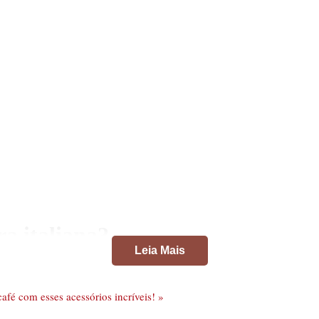
ra italiana?
Leia Mais
ais recomendados de cafeteira italiana, é importante entende
duas partes: a base, que é onde se coloca a água, e o comparti
afé com esses acessórios incríveis! »
paro é simples: a água é aquecida na base, criando vapor, qu