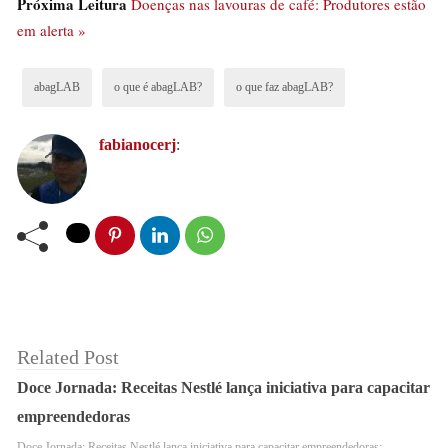
Próxima Leitura
Doenças nas lavouras de café: Produtores estão
em alerta »
abagLAB
o que é abagLAB?
o que faz abagLAB?
fabianocerj
:
Como participar?
Related Post
Doce Jornada: Receitas Nestlé lança iniciativa para capacitar
abagLAB
Para participar do
, são duas formas de
empreendedoras
entrada. Sendo assim, acessando o site e se cadastrando
Doce Jornada: Receitas Nestlé lança iniciativa para capacitar empreendedoras;