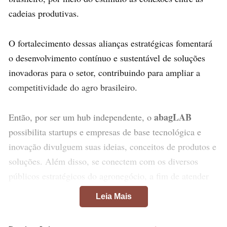
cadeias produtivas.
O fortalecimento dessas alianças estratégicas fomentará
o desenvolvimento contínuo e sustentável de soluções
inovadoras para o setor, contribuindo para ampliar a
competitividade do agro brasileiro.
abagLAB
Então, por ser um hub independente, o
possibilita startups e empresas de base tecnológica e
inovação divulguem suas ideias, conceitos de produtos e
soluções. Além disso, se conectem com os diversos
públicos estratégicos do agronegócio, a fim de atender
as demandas atuais de mercado. Por exemplo, como o
Leia Mais
aumento de produtividade e a aliança entre a agenda de
proteção ambiental e a de produção.