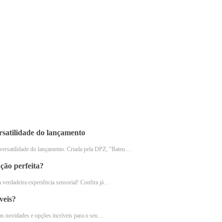
 escolha perfeita para quem busca um sabor intenso e encorpa
ma oportunidade incrível para os amantes de café. Com grãos 
or, este café proporciona uma experiência única a cada xícara.
entos de pausa, o Café Tradicional combina com diferentes pr
quira já este produto de qualidade superior com desconto! Co
 Corações
.
rsatilidade do lançamento
versatilidade do lançamento. Criada pela DPZ, "Bateu…
ção perfeita?
 verdadeira experiência sensorial! Confira já…
veis?
as novidades e opções incríveis para o seu…