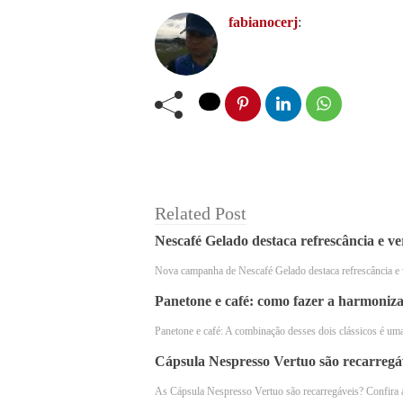
fabianocerj
:
Café Tradicional
O
da 3 Corações é a
promoção
ele está em
, oferecendo u
torrefação que realça seu aroma e sab
Ideal para começar o dia ou para mom
ocasião. Sendo assim, aproveite e ad
unidades
Café Tradicional da 3
em
Related Post
Nescafé Gelado destaca refrescância e ve
Nova campanha de Nescafé Gelado destaca refrescância e 
Panetone e café: como fazer a harmoniza
Panetone e café: A combinação desses dois clássicos é uma
Cápsula Nespresso Vertuo são recarregá
As Cápsula Nespresso Vertuo são recarregáveis? Confira 