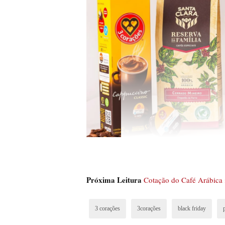
Próxima Leitura
Cotação do Café Arábica
3 corações
3corações
black friday
Confira estas promoções de produto