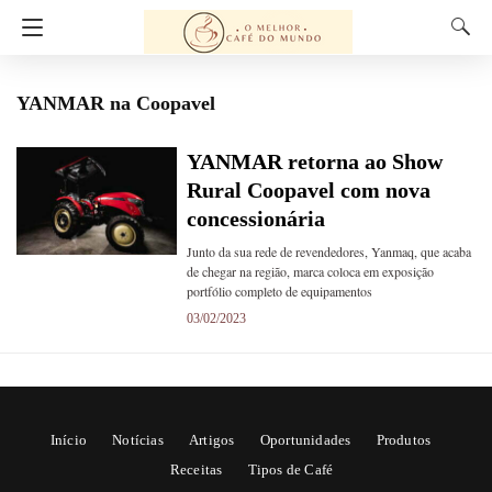
YANMAR na Coopavel
YANMAR retorna ao Show
Rural Coopavel com nova
concessionária
Junto da sua rede de revendedores, Yanmaq, que acaba
de chegar na região, marca coloca em exposição
portfólio completo de equipamentos
03/02/2023
Início
Notícias
Artigos
Oportunidades
Produtos
Receitas
Tipos de Café