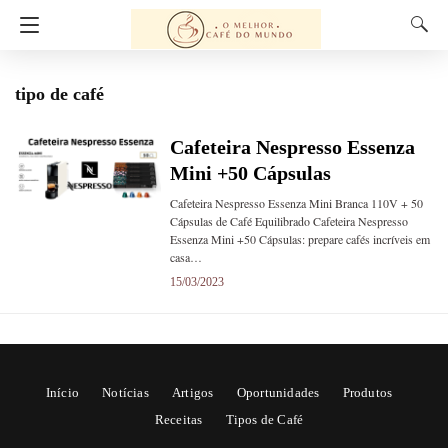
tipo de café
Cafeteira Nespresso Essenza
Mini +50 Cápsulas
Cafeteira Nespresso Essenza Mini Branca 110V + 50
Cápsulas de Café Equilibrado Cafeteira Nespresso
Essenza Mini +50 Cápsulas: prepare cafés incríveis em
casa…
15/03/2023
Início
Notícias
Artigos
Oportunidades
Produtos
Receitas
Tipos de Café