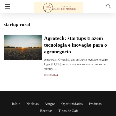
startup rural
Agrotech: startups trazem
tecnologia e inovação para o
agronegócio
Agrotechs: O cenário das agrotechs ocupa o terceiro
lugar (11,8%) entre os segmentos mais comuns de
startups ...
03/03/2024
Início
Notícias
Artigos
Oportunidades
Produtos
Receitas
Tipos de Café