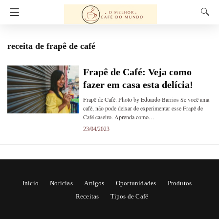
receita de frapê de café
Frapê de Café: Veja como
fazer em casa esta delícia!
Frapê de Café. Photo by Eduardo Barrios Se você ama
café, não pode deixar de experimentar esse Frapê de
Café caseiro. Aprenda como…
23/04/2023
Início
Notícias
Artigos
Oportunidades
Produtos
Receitas
Tipos de Café