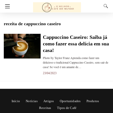
receita de cappuccino caseiro
Cappuccino Caseiro: Saiba já
como fazer essa delícia em sua
casa!
Photo by Taylor Franz Aprenda como fazer um
delicioso e tradicional Cappuccino Caseiro, sem sair de
casa! Se você é um amante de…
23/04/2023
Início
Notícias
Artigos
Oportunidades
Produtos
Receitas
Tipos de Café