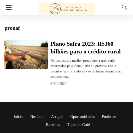
pronaf
Plano Safra 2023: R$360
bilhões para o crédito rural
Os pequenos e médios produtores rurais serão
priorizados pela Plano Safra no próximo ano. O
incentivo aos produtores vão de financiamentos por
cooperativas…
31/12/2022
Início
Notícias
Artigos
Oportunidades
Produtos
Receitas
Tipos de Café