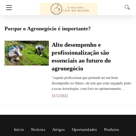
Porque o Agronegócio é importante?
Alto desempenho e
profissionalização são
essenciais ao futuro do
agronegócio
"Aquele profissional que pretende ter um bom
desempenho no futuro, ele tem que estar engajado junto
a essas tecnologias, com foco no aprimoramento…
31/12/2022
Início
Notícias
Artigos
Oportunidades
Produtos